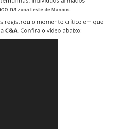
estemunhas, indivíduos armados
uado na
.
zona Leste de Manaus
 registrou o momento crítico em que
da
C&A
. Confira o vídeo abaixo: