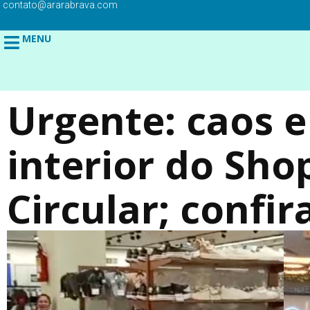
contato@ararabrava.com
MENU
Urgente: caos 
interior do Sh
Circular; confir