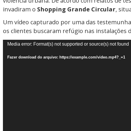
violência urbana. De acordo com relatos de t
invadiram o
Shopping Grande Circular
, sit
Um vídeo capturado por uma das testemunhas
os clientes buscaram refúgio nas instalações 
Tocador
Media error: Format(s) not supported or source(s) not found
de
Fazer download do arquivo: https://example.com/video.mp4?_=1
vídeo