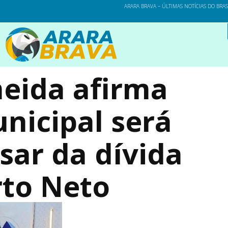
ARARA BRAVA – ÚLTIMAS NOTÍCIAS DO BRA
meida afirma
nicipal será
sar da dívida
rto Neto