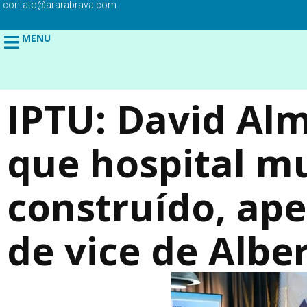
contato@ararabrava.com
MENU
IPTU: David Al
que hospital mu
construído, ape
de vice de Albe